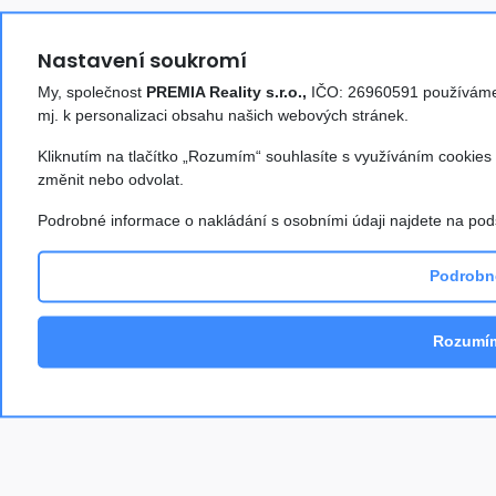
tento sen uskutečnit. Vaše
služby můžeme s radostí
Nastavení soukromí
doporučit každému, kdo hledá
důvěryhodného, poctivého a
My, společnost
PREMIA Reality s.r.o.,
IČO: 26960591 používáme s
mj. k personalizaci obsahu našich webových stránek.
profesionálního realitního
makléře. Ani a Marius
Kliknutím na tlačítko „Rozumím“ souhlasíte s využíváním cookie
změnit nebo odvolat.
Ani Celianu
Podrobné informace o nakládání s osobními údaji najdete na po
29. 5. 2026
Podrobn
Rozumím