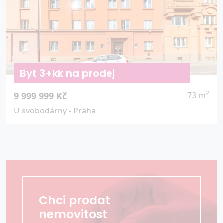
Byt 3+kk na prodej
2
9 999 999 Kč
73 m
U svobodárny - Praha
Chci prodat
nemovitost