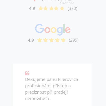
4,9
(370)
4,9
(295)
Děkujeme panu Ellerovi za
profesionálni přístup a
preciznost při prodeji
nemovitosti.