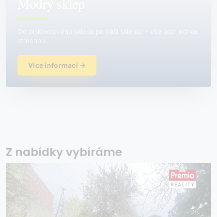
Modrý sklep
Od pískovcového sklepa po vaši sklenici – vše pod jednou
střechou.
Více informací →
Z nabídky vybíráme