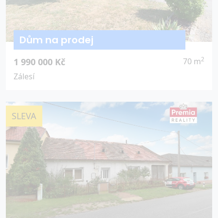
Dům na prodej
2
1 990 000 Kč
70 m
Zálesí
SLEVA