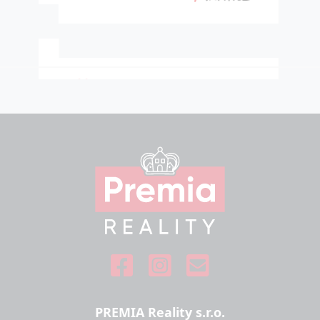
Koupě domu patří mezi
nejdůležitější rozhodnutí v
životě, a proto jsme velmi
vděční, že nás při tomto
procesu provázel právě pan
Milan. Po celou dobu koupě
našeho domu v Hrádku byl
ochotný, férový a vždy
připraven pomoci. Trpělivě
nás provedl všemi kroky, vše
srozumitelně vysvětlil a díky
PREMIA Reality s.r.o.
jeho podpoře byl celý proces