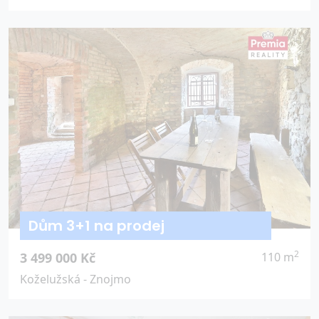
Dům 3+1 na prodej
2
3 499 000 Kč
110 m
Koželužská - Znojmo