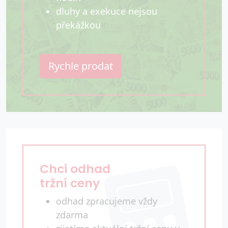
dluhy a exekuce nejsou
překážkou
Rychle prodat
Chci odhad
tržní ceny
odhad zpracujeme vždy
zdarma