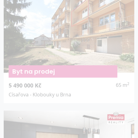
Byt na prodej
2
5 490 000 Kč
65 m
Císařova - Klobouky u Brna