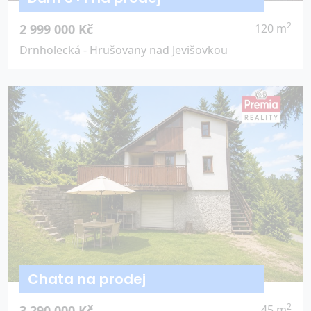
2
2 999 000 Kč
120 m
Drnholecká - Hrušovany nad Jevišovkou
Chata na prodej
2
3 290 000 Kč
45 m