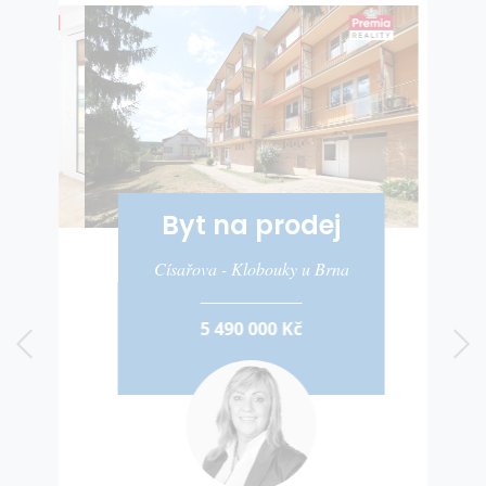
Byt na prodej
Císařova - Klobouky u Brna
5 490 000 Kč