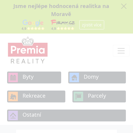
Jsme nejlépe hodnocená realitka na
Moravě
zjistit více
Byty
Domy
Rekreace
Parcely
Ostatní