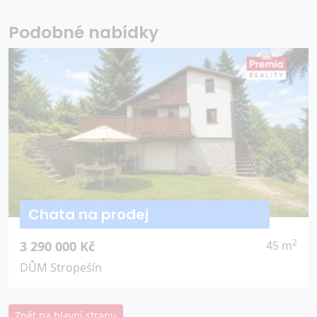
Podobné nabídky
Chata na prodej
2
3 290 000 Kč
45 m
DŮM Stropešín
Zpět na hlavní stranu