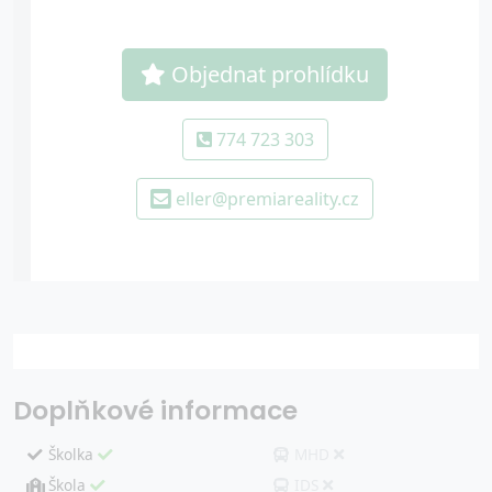
Objednat prohlídku
774 723 303
eller@premiareality.cz
Doplňkové informace
Školka
MHD
Škola
IDS