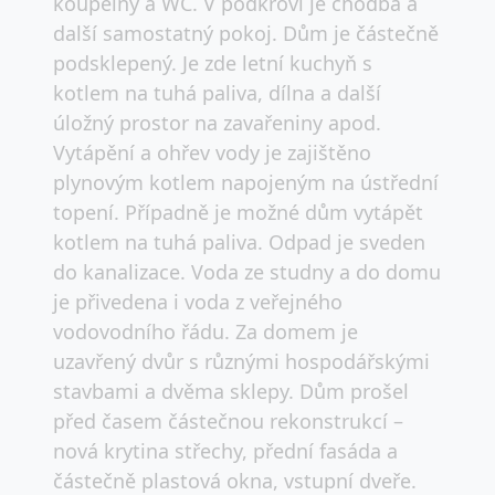
koupelny a WC. V podkroví je chodba a
další samostatný pokoj. Dům je částečně
podsklepený. Je zde letní kuchyň s
kotlem na tuhá paliva, dílna a další
úložný prostor na zavařeniny apod.
Vytápění a ohřev vody je zajištěno
plynovým kotlem napojeným na ústřední
topení. Případně je možné dům vytápět
kotlem na tuhá paliva. Odpad je sveden
do kanalizace. Voda ze studny a do domu
je přivedena i voda z veřejného
vodovodního řádu. Za domem je
uzavřený dvůr s různými hospodářskými
stavbami a dvěma sklepy. Dům prošel
před časem částečnou rekonstrukcí –
nová krytina střechy, přední fasáda a
částečně plastová okna, vstupní dveře.