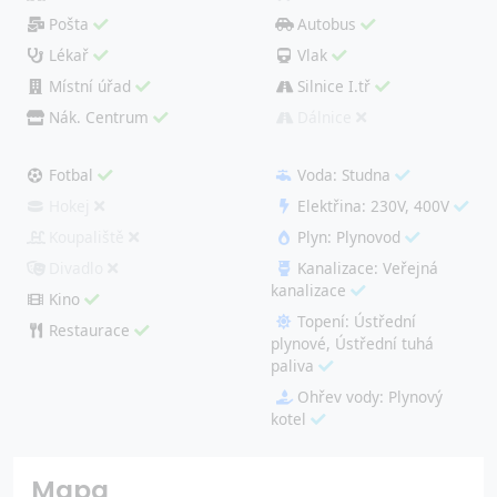
Pošta
Autobus
Lékař
Vlak
Místní úřad
Silnice I.tř
Nák. Centrum
Dálnice
Fotbal
Voda: Studna
Hokej
Elektřina: 230V, 400V
Koupaliště
Plyn: Plynovod
Divadlo
Kanalizace: Veřejná
kanalizace
Kino
Topení: Ústřední
Restaurace
plynové, Ústřední tuhá
paliva
Ohřev vody: Plynový
kotel
Mapa