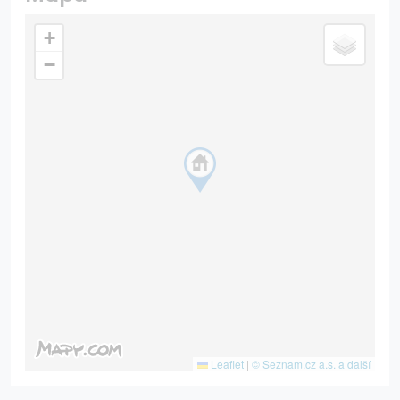
+
−
Leaflet
|
© Seznam.cz a.s. a další