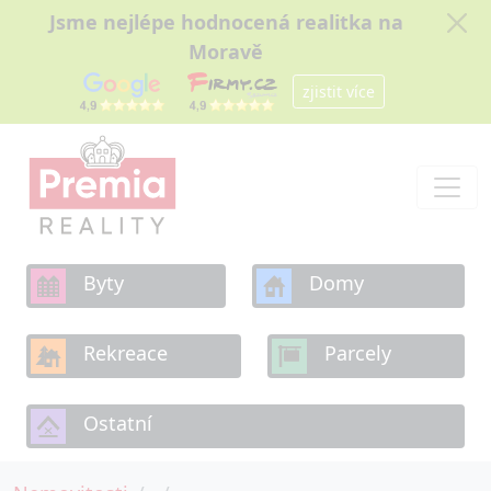
Jsme nejlépe hodnocená realitka na
Moravě
zjistit více
Byty
Domy
Rekreace
Parcely
Ostatní