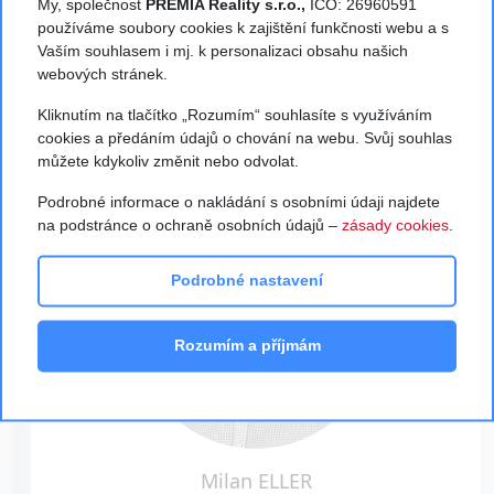
My, společnost
PREMIA Reality s.r.o.,
IČO: 26960591
MOŽNOSTECH
používáme soubory cookies k zajištění funkčnosti webu a s
Vaším souhlasem i mj. k personalizaci obsahu našich
VÝHODNÉHO
webových stránek.
FINANCOVÁNÍ.
Kliknutím na tlačítko „Rozumím“ souhlasíte s využíváním
cookies a předáním údajů o chování na webu. Svůj souhlas
můžete kdykoliv změnit nebo odvolat.
Podrobné informace o nakládání s osobními údaji najdete
na podstránce o ochraně osobních údajů –
zásady cookies
.
Podrobné nastavení
Rozumím a příjmám
Milan ELLER